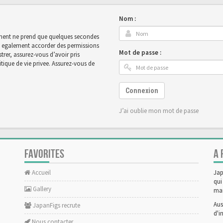
Nom :
rement ne prend que quelques secondes
ut egalement accorder des permissions
Mot de passe :
rer, assurez-vous d’avoir pris
tique de vie privee. Assurez-vous de
Connexion
J’ai oublie mon mot de passe
FAVORITES
A 
Accueil
Jap
qui
Gallery
man
Aus
JapanFigs recrute
d'i
Nous contacter