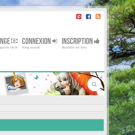
ENGE
CONNEXION
INSCRIPTION
gurine facile
Hang around
Rejoindre les fans