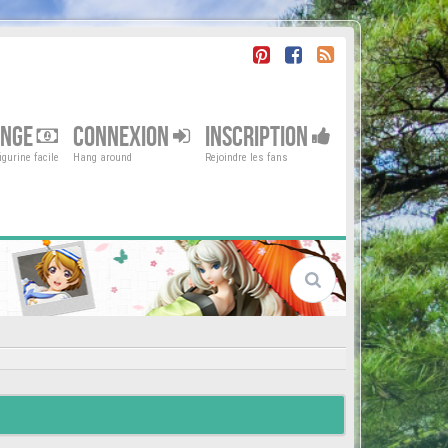
ENGE
CONNEXION
INSCRIPTION
gurine facile
Hang around
Rejoindre les fans