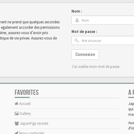
Nom :
rement ne prend que quelques secondes
ut egalement accorder des permissions
Mot de passe :
rer, assurez-vous d’avoir pris
tique de vie privee. Assurez-vous de
Connexion
J’ai oublie mon mot de passe
FAVORITES
A 
Accueil
Jap
qui
Gallery
man
Aus
JapanFigs recrute
d'i
Nous contacter