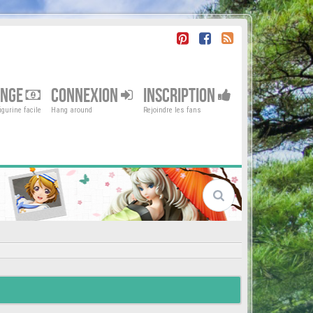
ENGE
CONNEXION
INSCRIPTION
gurine facile
Hang around
Rejoindre les fans