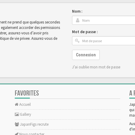
Nom :
rement ne prend que quelques secondes
ut egalement accorder des permissions
Mot de passe :
rer, assurez-vous d’avoir pris
tique de vie privee. Assurez-vous de
Connexion
J’ai oublie mon mot de passe
FAVORITES
A 
Accueil
Jap
qui
Gallery
man
Aus
JapanFigs recrute
d'i
Nous contacter