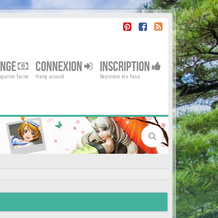
ENGE
CONNEXION
INSCRIPTION
gurine facile
Hang around
Rejoindre les fans