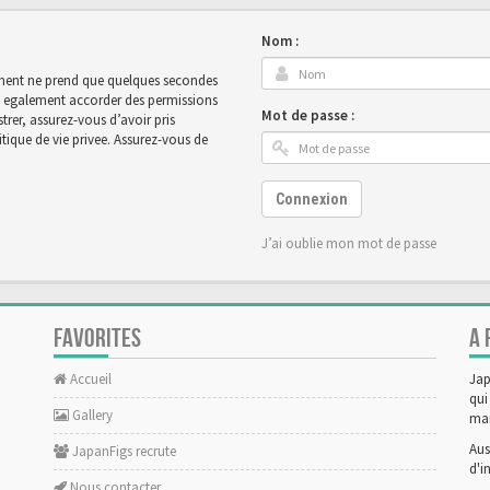
Nom :
rement ne prend que quelques secondes
ut egalement accorder des permissions
Mot de passe :
rer, assurez-vous d’avoir pris
tique de vie privee. Assurez-vous de
Connexion
J’ai oublie mon mot de passe
FAVORITES
A 
Accueil
Jap
qui
Gallery
man
Aus
JapanFigs recrute
d'i
Nous contacter