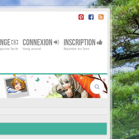
ENGE
CONNEXION
INSCRIPTION
gurine facile
Hang around
Rejoindre les fans