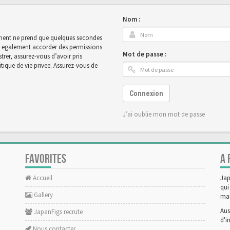
Nom :
rement ne prend que quelques secondes
ut egalement accorder des permissions
Mot de passe :
rer, assurez-vous d’avoir pris
tique de vie privee. Assurez-vous de
Connexion
J’ai oublie mon mot de passe
FAVORITES
A 
Accueil
Jap
qui
Gallery
man
Aus
JapanFigs recrute
d'i
Nous contacter