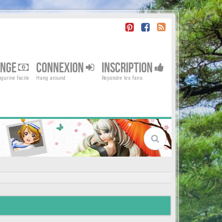
ENGE
CONNEXION
INSCRIPTION
gurine facile
Hang around
Rejoindre les fans