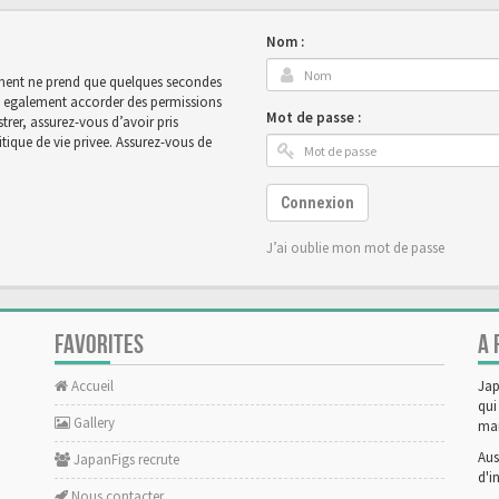
Nom :
rement ne prend que quelques secondes
ut egalement accorder des permissions
Mot de passe :
rer, assurez-vous d’avoir pris
tique de vie privee. Assurez-vous de
Connexion
J’ai oublie mon mot de passe
FAVORITES
A 
Accueil
Jap
qui
Gallery
man
Aus
JapanFigs recrute
d'i
Nous contacter