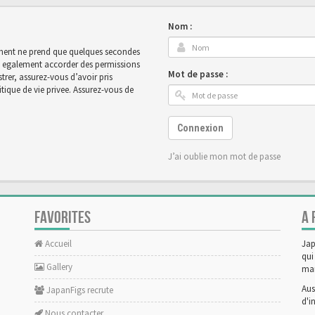
Nom :
rement ne prend que quelques secondes
ut egalement accorder des permissions
Mot de passe :
rer, assurez-vous d’avoir pris
tique de vie privee. Assurez-vous de
Connexion
J’ai oublie mon mot de passe
FAVORITES
A 
Accueil
Jap
qui
Gallery
man
Aus
JapanFigs recrute
d'i
Nous contacter