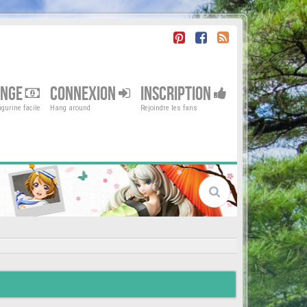
ENGE
CONNEXION
INSCRIPTION
gurine facile
Hang around
Rejoindre les fans