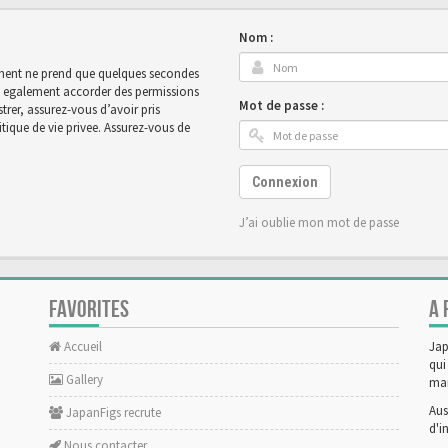
Nom :
rement ne prend que quelques secondes
ut egalement accorder des permissions
Mot de passe :
rer, assurez-vous d’avoir pris
tique de vie privee. Assurez-vous de
Connexion
J’ai oublie mon mot de passe
FAVORITES
A 
Accueil
Jap
qui
Gallery
man
Aus
JapanFigs recrute
d'i
Nous contacter