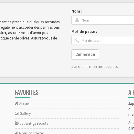
Nom :
rement ne prend que quelques secondes
ut egalement accorder des permissions
Mot de passe :
rer, assurez-vous d’avoir pris
tique de vie privee. Assurez-vous de
Connexion
J’ai oublie mon mot de passe
FAVORITES
A 
Accueil
Jap
qui
Gallery
man
Aus
JapanFigs recrute
d'i
Nous contacter