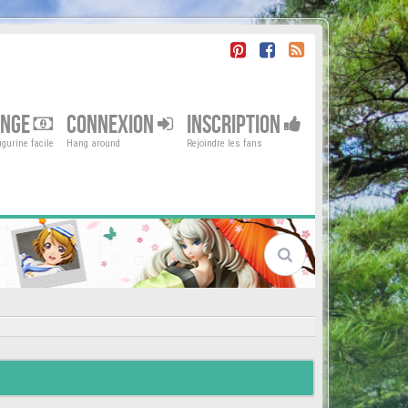
ENGE
CONNEXION
INSCRIPTION
gurine facile
Hang around
Rejoindre les fans