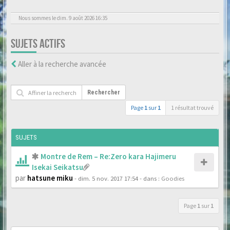
Nous sommes le dim. 9 août 2026 16:35
SUJETS ACTIFS
Aller à la recherche avancée
Rechercher
Page
1
sur
1
1 résultat trouvé
SUJETS
Montre de Rem – Re:Zero kara Hajimeru
Isekai Seikatsu
par
hatsune miku
- dim. 5 nov. 2017 17:54
- dans :
Goodies
Page
1
sur
1