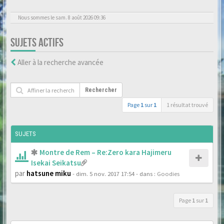
Nous sommes le sam. 8 août 2026 09:36
SUJETS ACTIFS
Aller à la recherche avancée
Rechercher
Page
1
sur
1
1 résultat trouvé
SUJETS
Montre de Rem – Re:Zero kara Hajimeru
Isekai Seikatsu
par
hatsune miku
- dim. 5 nov. 2017 17:54
- dans :
Goodies
Page
1
sur
1