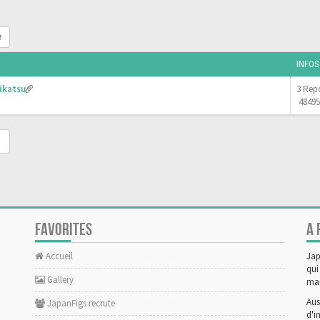
r
INFOS
ikatsu
3 Rep
48495
FAVORITES
A 
Accueil
Jap
qui
Gallery
man
Aus
JapanFigs recrute
d'i