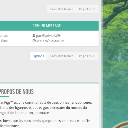
1 résultat trouvé
Page
1
sur
1
DERNIER MESSAGE
onses
par
Gladwella
 Vues
ven. 7 août 2026 09:23
Options
1 résultat trouvé
Page
1
sur
1
PROPOS DE NOUS
anFigs™ est une communauté de passionnés francophones,
 traite des figurines et autres goodies issues du monde du
ga et de l'animation japonaise.
si bien pour les passionnés que pour les amateurs en quête
nformations !