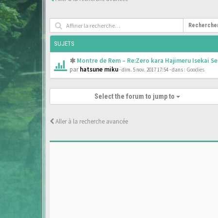
Recherche
SUJETS
Montre de Rem – Re:Zero kara Hajimeru Isekai Se
par
hatsune miku
- dim. 5 nov. 2017 17:54
- dans :
Goodies
Select the forum to jump to
Aller à la recherche avancée