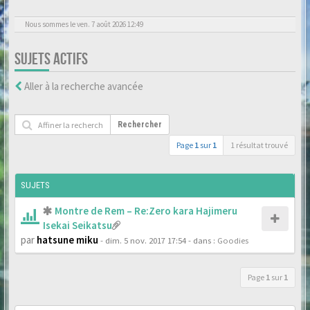
Nous sommes le ven. 7 août 2026 12:49
SUJETS ACTIFS
Aller à la recherche avancée
Rechercher
Page
1
sur
1
1 résultat trouvé
SUJETS
Montre de Rem – Re:Zero kara Hajimeru
Isekai Seikatsu
par
hatsune miku
- dim. 5 nov. 2017 17:54
- dans :
Goodies
Page
1
sur
1