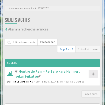
Nous sommes le ven. 7 août 2026 22:52
SUJETS ACTIFS
Aller à la recherche avancée
Rechercher
Page
1
sur
1
1 résultat trouvé
SUJETS
Montre de Rem – Re:Zero kara Hajimeru
Isekai Seikatsu
par
hatsune miku
- dim. 5 nov. 2017 17:54
- dans :
Goodies
Page
1
sur
1