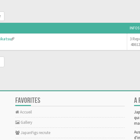
r
INFOS
ikatsu
3 Rep
48612
FAVORITES
A 
Accueil
Jap
qui
Gallery
man
Aus
JapanFigs recrute
d'i