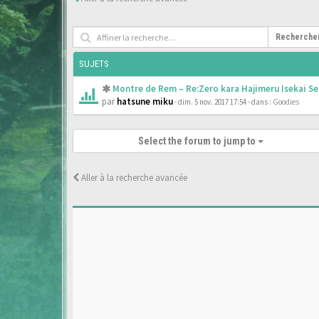
Recherche
SUJETS
Montre de Rem – Re:Zero kara Hajimeru Isekai Se
par
hatsune miku
- dim. 5 nov. 2017 17:54
- dans :
Goodies
Select the forum to jump to
Aller à la recherche avancée