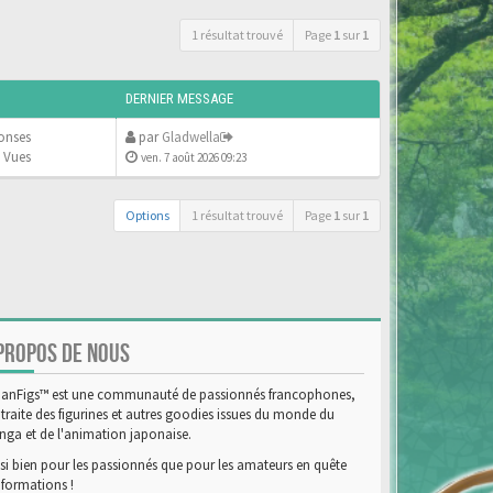
1 résultat trouvé
Page
1
sur
1
DERNIER MESSAGE
onses
par
Gladwella
 Vues
ven. 7 août 2026 09:23
Options
1 résultat trouvé
Page
1
sur
1
PROPOS DE NOUS
anFigs™ est une communauté de passionnés francophones,
 traite des figurines et autres goodies issues du monde du
ga et de l'animation japonaise.
si bien pour les passionnés que pour les amateurs en quête
nformations !