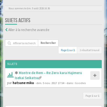
Nous sommes le dim. 9 août 2026 16:36
SUJETS ACTIFS
Aller à la recherche avancée
Rechercher
Page
1
sur
1
1 résultat trouvé
SUJETS
Montre de Rem – Re:Zero kara Hajimeru
Isekai Seikatsu
par
hatsune miku
- dim. 5 nov. 2017 17:54
- dans :
Goodies
Page
1
sur
1