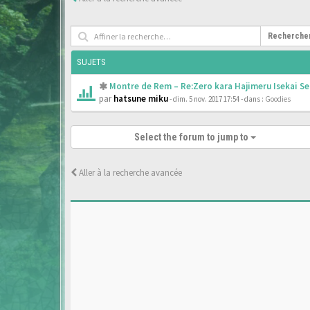
Recherche
SUJETS
Montre de Rem – Re:Zero kara Hajimeru Isekai Se
par
hatsune miku
- dim. 5 nov. 2017 17:54
- dans :
Goodies
Select the forum to jump to
Aller à la recherche avancée