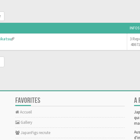
r
INFOS
ikatsu
3 Rep
48671
FAVORITES
A 
Accueil
Jap
qui
Gallery
man
Aus
JapanFigs recrute
d'i