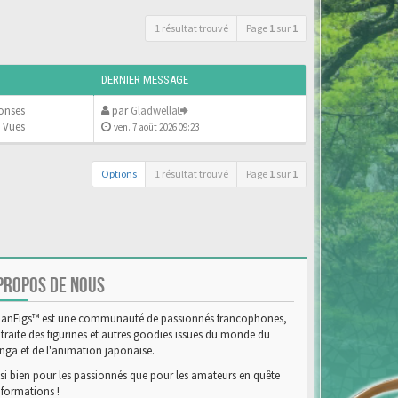
1 résultat trouvé
Page
1
sur
1
DERNIER MESSAGE
onses
par
Gladwella
 Vues
ven. 7 août 2026 09:23
Options
1 résultat trouvé
Page
1
sur
1
PROPOS DE NOUS
anFigs™ est une communauté de passionnés francophones,
 traite des figurines et autres goodies issues du monde du
ga et de l'animation japonaise.
si bien pour les passionnés que pour les amateurs en quête
nformations !