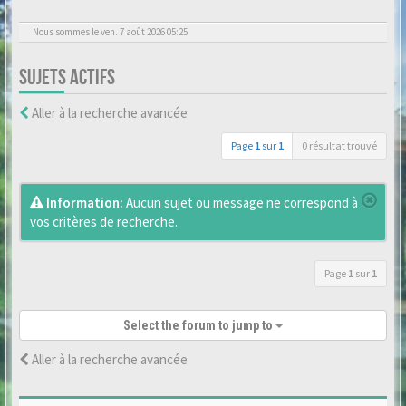
Nous sommes le ven. 7 août 2026 05:25
SUJETS ACTIFS
Aller à la recherche avancée
Page
1
sur
1
0 résultat trouvé
Information:
Aucun sujet ou message ne correspond à
vos critères de recherche.
Page
1
sur
1
Select the forum to jump to
Aller à la recherche avancée