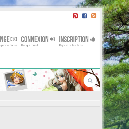
ENGE
CONNEXION
INSCRIPTION
gurine facile
Hang around
Rejoindre les fans