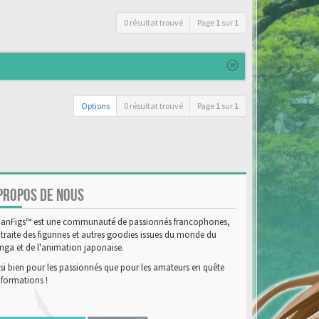
0 résultat trouvé
Page
1
sur
1
Options
0 résultat trouvé
Page
1
sur
1
PROPOS DE NOUS
anFigs™ est une communauté de passionnés francophones,
 traite des figurines et autres goodies issues du monde du
ga et de l'animation japonaise.
si bien pour les passionnés que pour les amateurs en quête
nformations !