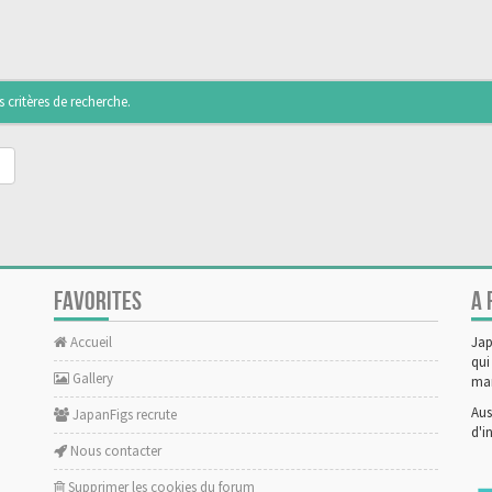
critères de recherche.
FAVORITES
A 
Accueil
Jap
qui
Gallery
man
Aus
JapanFigs recrute
d'i
Nous contacter
Supprimer les cookies du forum