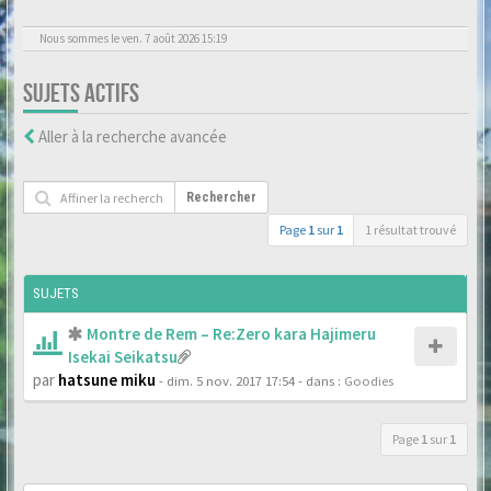
Nous sommes le ven. 7 août 2026 15:19
SUJETS ACTIFS
Aller à la recherche avancée
Rechercher
Page
1
sur
1
1 résultat trouvé
SUJETS
Montre de Rem – Re:Zero kara Hajimeru
Isekai Seikatsu
par
hatsune miku
- dim. 5 nov. 2017 17:54
- dans :
Goodies
Page
1
sur
1