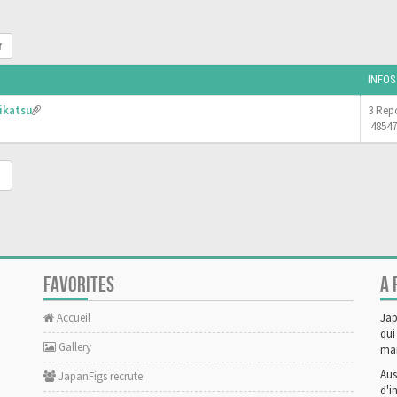
r
INFOS
ikatsu
3 Rep
48547
FAVORITES
A 
Accueil
Jap
qui
Gallery
man
Aus
JapanFigs recrute
d'i