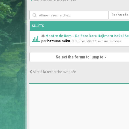
Recherche
SUJETS
Montre de Rem – Re:Zero kara Hajimeru Isekai Se
par
hatsune miku
- dim. 5 nov. 2017 17:54
- dans :
Goodies
Select the forum to jump to
Aller à la recherche avancée