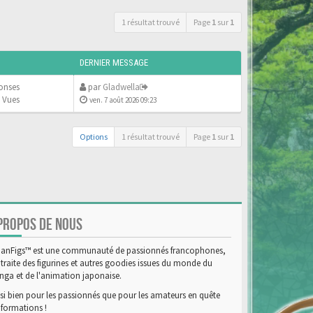
1 résultat trouvé
Page
1
sur
1
DERNIER MESSAGE
onses
par
Gladwella
 Vues
ven. 7 août 2026 09:23
Options
1 résultat trouvé
Page
1
sur
1
PROPOS DE NOUS
anFigs™ est une communauté de passionnés francophones,
 traite des figurines et autres goodies issues du monde du
ga et de l'animation japonaise.
si bien pour les passionnés que pour les amateurs en quête
nformations !