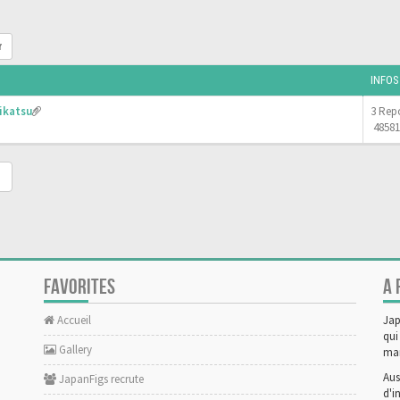
r
INFOS
ikatsu
3 Rep
48581
FAVORITES
A 
Accueil
Jap
qui
Gallery
man
Aus
JapanFigs recrute
d'i