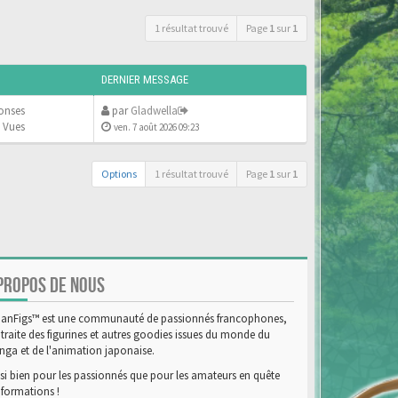
1 résultat trouvé
Page
1
sur
1
DERNIER MESSAGE
onses
par
Gladwella
 Vues
ven. 7 août 2026 09:23
Options
1 résultat trouvé
Page
1
sur
1
PROPOS DE NOUS
anFigs™ est une communauté de passionnés francophones,
 traite des figurines et autres goodies issues du monde du
ga et de l'animation japonaise.
si bien pour les passionnés que pour les amateurs en quête
nformations !