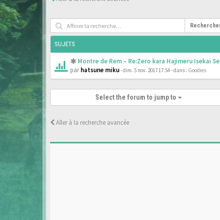
Recherche
SUJETS
Montre de Rem – Re:Zero kara Hajimeru Isekai Se
par
hatsune miku
- dim. 5 nov. 2017 17:54
- dans :
Goodies
Select the forum to jump to
Aller à la recherche avancée