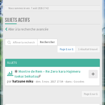
Nous sommes le ven. 7 août 2026 17:42
SUJETS ACTIFS
Aller à la recherche avancée
Rechercher
Page
1
sur
1
1 résultat trouvé
SUJETS
Montre de Rem – Re:Zero kara Hajimeru
Isekai Seikatsu
par
hatsune miku
- dim. 5 nov. 2017 17:54
- dans :
Goodies
Page
1
sur
1