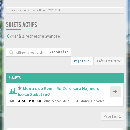
Nous sommes le sam. 8 août 2026 03:39
SUJETS ACTIFS
Aller à la recherche avancée
Rechercher
Page
1
sur
1
1 résultat trouvé
SUJETS
Montre de Rem – Re:Zero kara Hajimeru
Isekai Seikatsu
par
hatsune miku
- dim. 5 nov. 2017 17:54
- dans :
Goodies
Page
1
sur
1