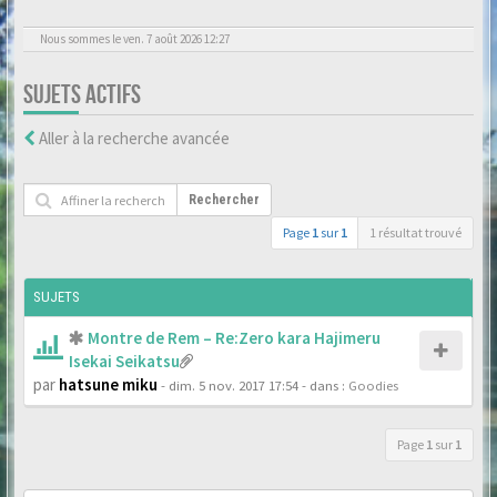
Nous sommes le ven. 7 août 2026 12:27
SUJETS ACTIFS
Aller à la recherche avancée
Rechercher
Page
1
sur
1
1 résultat trouvé
SUJETS
Montre de Rem – Re:Zero kara Hajimeru
Isekai Seikatsu
par
hatsune miku
- dim. 5 nov. 2017 17:54
- dans :
Goodies
Page
1
sur
1