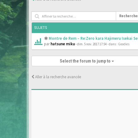
Recherche
SUJETS
Montre de Rem – Re:Zero kara Hajimeru Isekai Se
par
hatsune miku
- dim. 5 nov. 2017 17:54
- dans :
Goodies
Select the forum to jump to
Aller à la recherche avancée