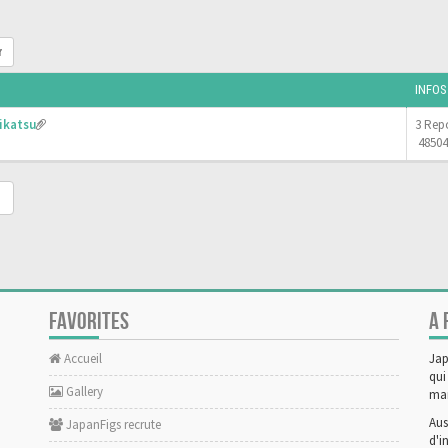
r
INFOS
ikatsu
3 Rep
48504
FAVORITES
A 
Accueil
Jap
qui
Gallery
man
Aus
JapanFigs recrute
d'i