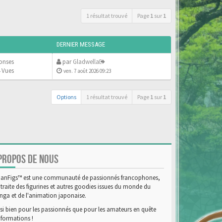
1 résultat trouvé
Page
1
sur
1
DERNIER MESSAGE
onses
par
Gladwella
 Vues
ven. 7 août 2026 09:23
Options
1 résultat trouvé
Page
1
sur
1
PROPOS DE NOUS
anFigs™ est une communauté de passionnés francophones,
 traite des figurines et autres goodies issues du monde du
ga et de l'animation japonaise.
si bien pour les passionnés que pour les amateurs en quête
nformations !