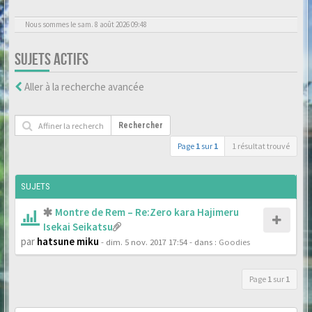
Nous sommes le sam. 8 août 2026 09:48
SUJETS ACTIFS
Aller à la recherche avancée
Rechercher
Page
1
sur
1
1 résultat trouvé
SUJETS
Montre de Rem – Re:Zero kara Hajimeru
Isekai Seikatsu
par
hatsune miku
- dim. 5 nov. 2017 17:54
- dans :
Goodies
Page
1
sur
1