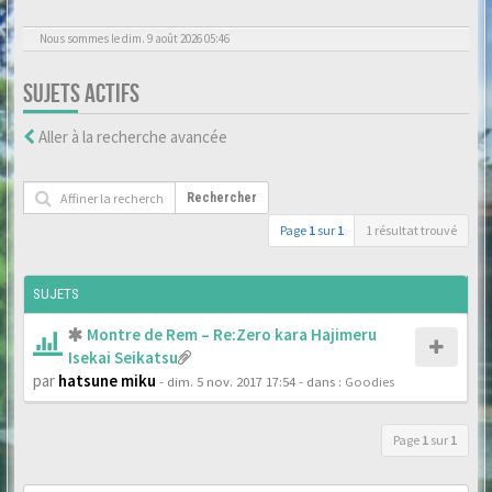
Nous sommes le dim. 9 août 2026 05:46
SUJETS ACTIFS
Aller à la recherche avancée
Rechercher
Page
1
sur
1
1 résultat trouvé
SUJETS
Montre de Rem – Re:Zero kara Hajimeru
Isekai Seikatsu
par
hatsune miku
- dim. 5 nov. 2017 17:54
- dans :
Goodies
Page
1
sur
1