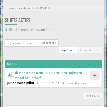
Nous sommes le sam. 8 août 2026 12:49
SUJETS ACTIFS
Aller à la recherche avancée
Rechercher
Page
1
sur
1
1 résultat trouvé
SUJETS
Montre de Rem – Re:Zero kara Hajimeru
Isekai Seikatsu
par
hatsune miku
- dim. 5 nov. 2017 17:54
- dans :
Goodies
Page
1
sur
1