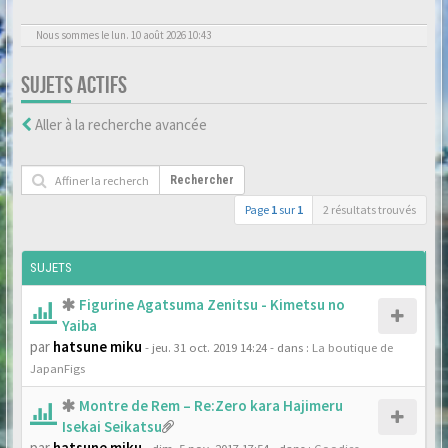
Nous sommes le lun. 10 août 2026 10:43
SUJETS ACTIFS
Aller à la recherche avancée
Rechercher
Page
1
sur
1
2 résultats trouvés
SUJETS
Figurine Agatsuma Zenitsu - Kimetsu no
Yaiba
par
hatsune miku
- jeu. 31 oct. 2019 14:24
- dans :
La boutique de
JapanFigs
Montre de Rem – Re:Zero kara Hajimeru
Isekai Seikatsu
par
hatsune miku