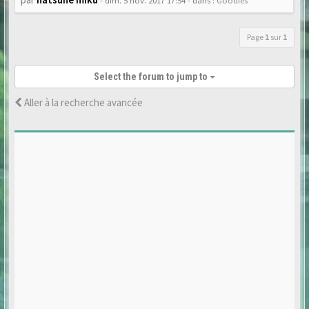
- dim. 5 nov. 2017 17:54
- dans :
Goodies
Page
1
sur
1
Select the forum to jump to
Aller à la recherche avancée