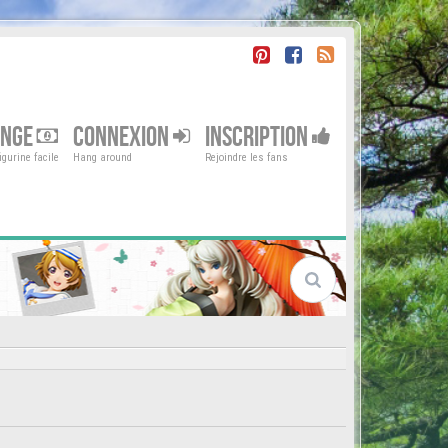
ENGE
CONNEXION
INSCRIPTION
gurine facile
Hang around
Rejoindre les fans