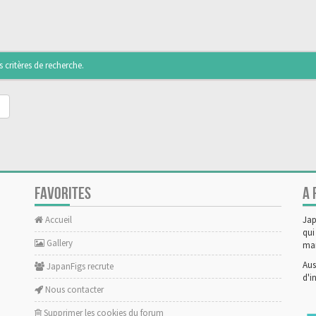
critères de recherche.
FAVORITES
A 
Accueil
Jap
qui
Gallery
man
Aus
JapanFigs recrute
d'i
Nous contacter
Supprimer les cookies du forum