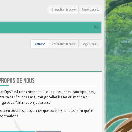
0 résultat trouvé
Page
1
sur
1
Options
0 résultat trouvé
Page
1
sur
1
PROPOS DE NOUS
anFigs™ est une communauté de passionnés francophones,
 traite des figurines et autres goodies issues du monde du
ga et de l'animation japonaise.
si bien pour les passionnés que pour les amateurs en quête
nformations !