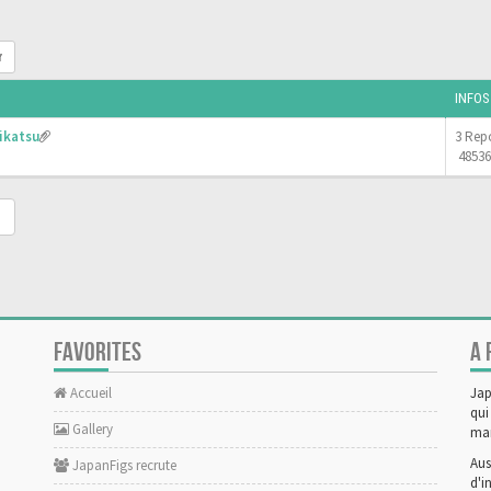
r
INFOS
ikatsu
3 Rep
48536
FAVORITES
A 
Accueil
Jap
qui
Gallery
man
Aus
JapanFigs recrute
d'i