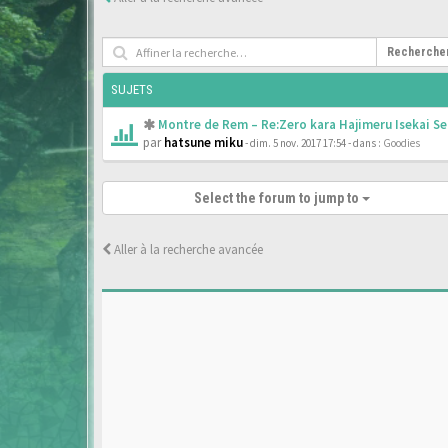
Recherche
SUJETS
Montre de Rem – Re:Zero kara Hajimeru Isekai Se
par
hatsune miku
- dim. 5 nov. 2017 17:54
- dans :
Goodies
Select the forum to jump to
Aller à la recherche avancée