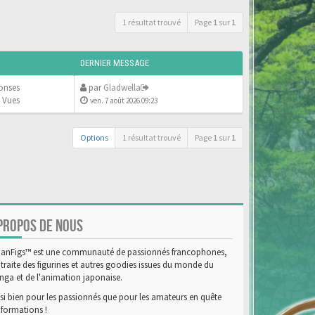
1 résultat trouvé
Page
1
sur
1
DERNIER MESSAGE
onses
par
Gladwella
 Vues
ven. 7 août 2026 09:23
Options
1 résultat trouvé
Page
1
sur
1
PROPOS DE NOUS
anFigs™ est une communauté de passionnés francophones,
 traite des figurines et autres goodies issues du monde du
ga et de l'animation japonaise.
si bien pour les passionnés que pour les amateurs en quête
nformations !