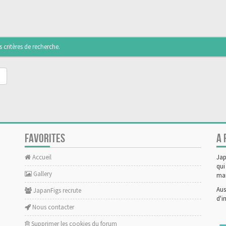
critères de recherche.
FAVORITES
A 
Accueil
Jap
qui
Gallery
man
Aus
JapanFigs recrute
d'i
Nous contacter
Supprimer les cookies du forum