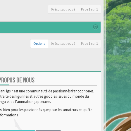
0 résultat trouvé
Page
1
sur
1
Options
0 résultat trouvé
Page
1
sur
1
PROPOS DE NOUS
anFigs™ est une communauté de passionnés francophones,
 traite des figurines et autres goodies issues du monde du
ga et de l'animation japonaise.
si bien pour les passionnés que pour les amateurs en quête
nformations !