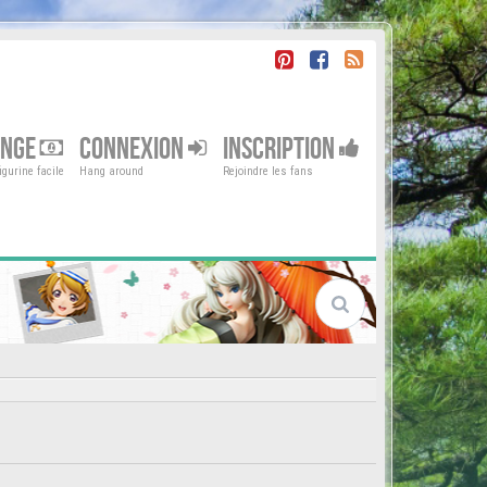
ENGE
CONNEXION
INSCRIPTION
gurine facile
Hang around
Rejoindre les fans