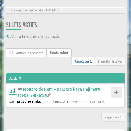
Nous sommes le dim. 9 août 2026 02:46
SUJETS ACTIFS
Aller à la recherche avancée
Rechercher
Page
1
sur
1
1 résultat trouvé
SUJETS
Montre de Rem – Re:Zero kara Hajimeru
Isekai Seikatsu
par
hatsune miku
- dim. 5 nov. 2017 17:54
- dans :
Goodies
Page
1
sur
1