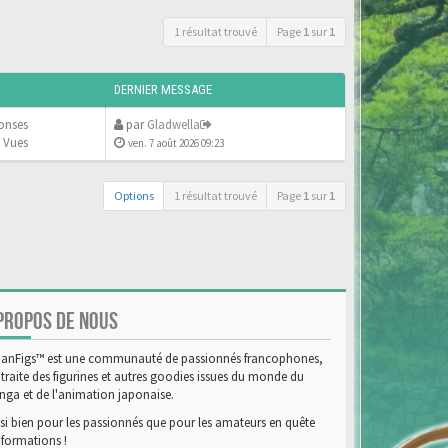
1 résultat trouvé
Page
1
sur
1
DERNIER MESSAGE
onses
par
Gladwella
 Vues
ven. 7 août 2026 09:23
Options
1 résultat trouvé
Page
1
sur
1
PROPOS DE NOUS
anFigs™ est une communauté de passionnés francophones,
 traite des figurines et autres goodies issues du monde du
ga et de l'animation japonaise.
si bien pour les passionnés que pour les amateurs en quête
nformations !