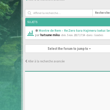
Recherche
SUJETS
Montre de Rem – Re:Zero kara Hajimeru Isekai Se
par
hatsune miku
- dim. 5 nov. 2017 17:54
- dans :
Goodies
Select the forum to jump to
Aller à la recherche avancée