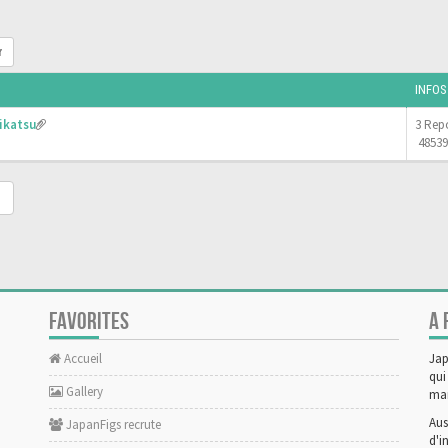
r
INFOS
ikatsu
3 Rep
48539
FAVORITES
A 
Accueil
Jap
qui
Gallery
man
Aus
JapanFigs recrute
d'i