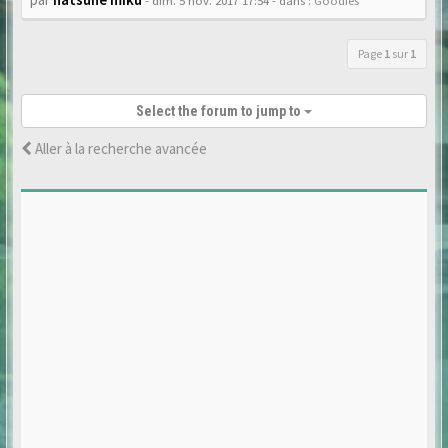
- dim. 5 nov. 2017 17:54
- dans :
Goodies
Page
1
sur
1
Select the forum to jump to
Aller à la recherche avancée