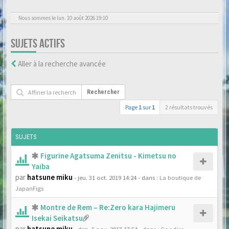
Nous sommes le lun. 10 août 2026 19:10
SUJETS ACTIFS
Aller à la recherche avancée
Rechercher
Page
1
sur
1
2 résultats trouvés
SUJETS
Figurine Agatsuma Zenitsu - Kimetsu no
Yaiba
par
hatsune miku
- jeu. 31 oct. 2019 14:24
- dans :
La boutique de
JapanFigs
Montre de Rem – Re:Zero kara Hajimeru
Isekai Seikatsu
par
hatsune miku