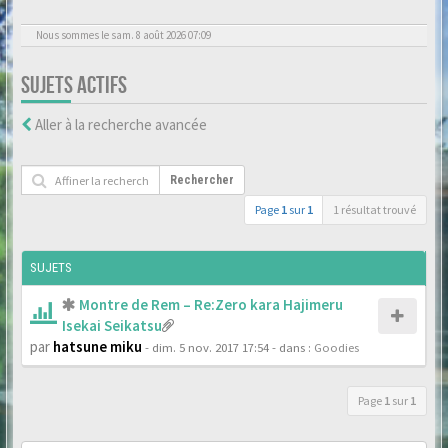
Nous sommes le sam. 8 août 2026 07:09
SUJETS ACTIFS
Aller à la recherche avancée
Rechercher
Page
1
sur
1
1 résultat trouvé
SUJETS
Montre de Rem – Re:Zero kara Hajimeru
Isekai Seikatsu
par
hatsune miku
- dim. 5 nov. 2017 17:54
- dans :
Goodies
Page
1
sur
1