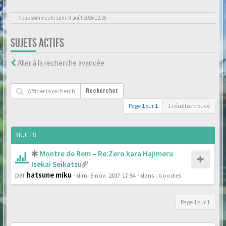
Nous sommes le sam. 8 août 2026 12:36
SUJETS ACTIFS
Aller à la recherche avancée
Rechercher
Page
1
sur
1
1 résultat trouvé
SUJETS
Montre de Rem – Re:Zero kara Hajimeru
Isekai Seikatsu
par
hatsune miku
- dim. 5 nov. 2017 17:54
- dans :
Goodies
Page
1
sur
1