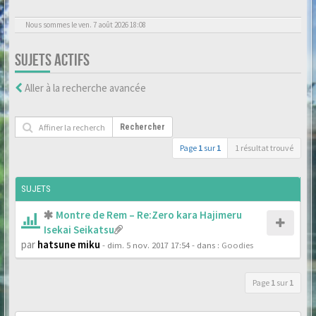
Nous sommes le ven. 7 août 2026 18:08
SUJETS ACTIFS
Aller à la recherche avancée
Rechercher
Page
1
sur
1
1 résultat trouvé
SUJETS
Montre de Rem – Re:Zero kara Hajimeru
Isekai Seikatsu
par
hatsune miku
- dim. 5 nov. 2017 17:54
- dans :
Goodies
Page
1
sur
1