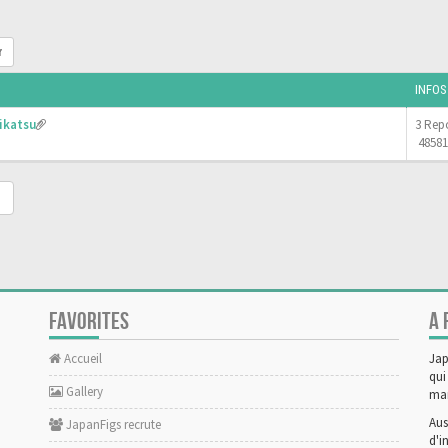
r
INFOS
ikatsu
3 Rep
48581
FAVORITES
A 
Accueil
Jap
qui
Gallery
man
Aus
JapanFigs recrute
d'i