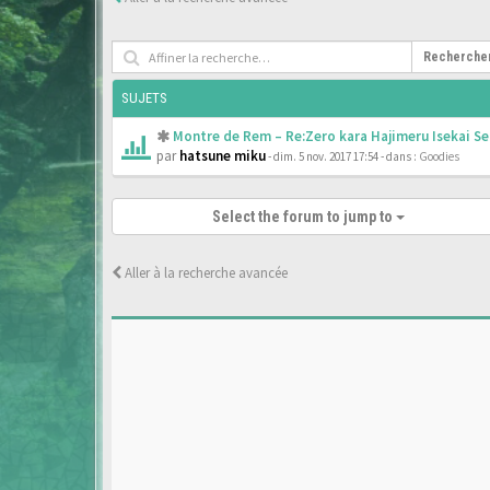
Recherche
SUJETS
Montre de Rem – Re:Zero kara Hajimeru Isekai Se
par
hatsune miku
- dim. 5 nov. 2017 17:54
- dans :
Goodies
Select the forum to jump to
Aller à la recherche avancée