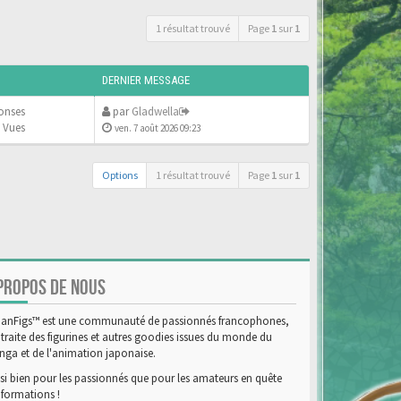
1 résultat trouvé
Page
1
sur
1
DERNIER MESSAGE
onses
par
Gladwella
 Vues
ven. 7 août 2026 09:23
Options
1 résultat trouvé
Page
1
sur
1
PROPOS DE NOUS
anFigs™ est une communauté de passionnés francophones,
 traite des figurines et autres goodies issues du monde du
ga et de l'animation japonaise.
si bien pour les passionnés que pour les amateurs en quête
nformations !