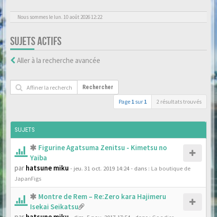
Nous sommes le lun. 10 août 2026 12:22
SUJETS ACTIFS
Aller à la recherche avancée
Rechercher
Page
1
sur
1
2 résultats trouvés
SUJETS
Figurine Agatsuma Zenitsu - Kimetsu no
Yaiba
par
hatsune miku
- jeu. 31 oct. 2019 14:24
- dans :
La boutique de
JapanFigs
Montre de Rem – Re:Zero kara Hajimeru
Isekai Seikatsu
par
hatsune miku