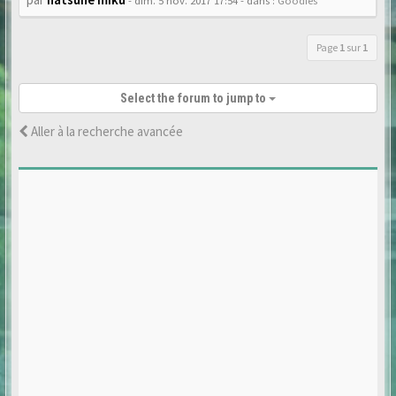
- dim. 5 nov. 2017 17:54
- dans :
Goodies
Page
1
sur
1
Select the forum to jump to
Aller à la recherche avancée