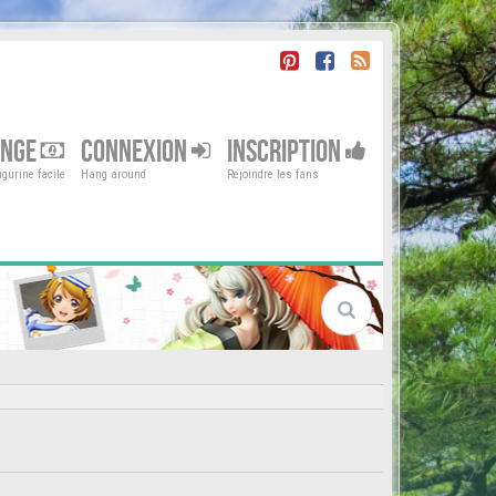
ENGE
CONNEXION
INSCRIPTION
gurine facile
Hang around
Rejoindre les fans