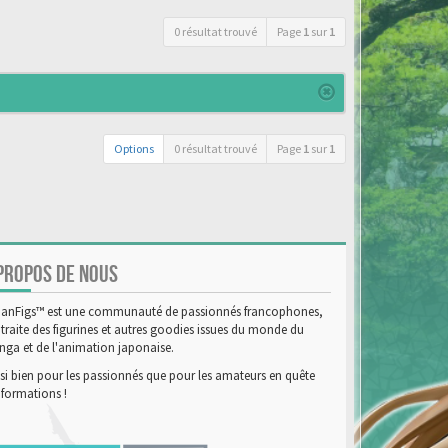
0 résultat trouvé
Page
1
sur
1
Options
0 résultat trouvé
Page
1
sur
1
PROPOS DE NOUS
anFigs™ est une communauté de passionnés francophones,
 traite des figurines et autres goodies issues du monde du
ga et de l'animation japonaise.
si bien pour les passionnés que pour les amateurs en quête
nformations !