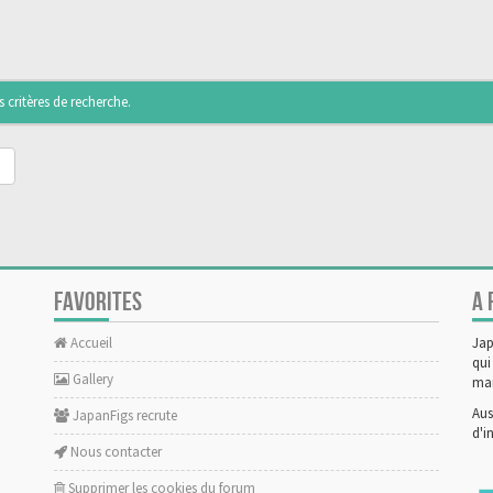
critères de recherche.
FAVORITES
A 
Accueil
Jap
qui
Gallery
man
Aus
JapanFigs recrute
d'i
Nous contacter
Supprimer les cookies du forum