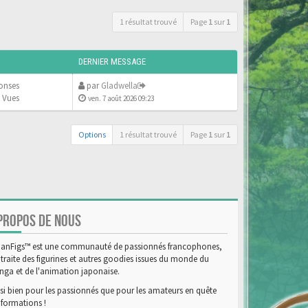
1 résultat trouvé
Page
1
sur
1
DERNIER MESSAGE
onses
par
Gladwella
 Vues
ven. 7 août 2026 09:23
Options
1 résultat trouvé
Page
1
sur
1
PROPOS DE NOUS
anFigs™ est une communauté de passionnés francophones,
 traite des figurines et autres goodies issues du monde du
ga et de l'animation japonaise.
si bien pour les passionnés que pour les amateurs en quête
nformations !