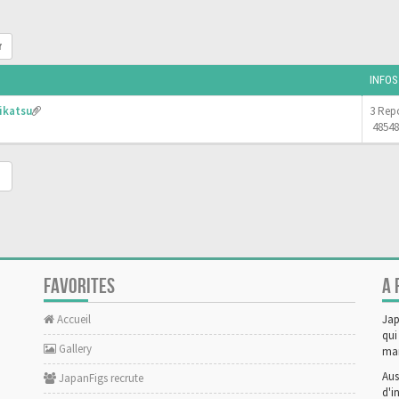
r
INFOS
ikatsu
3 Rep
48548
FAVORITES
A 
Accueil
Jap
qui
Gallery
man
Aus
JapanFigs recrute
d'i