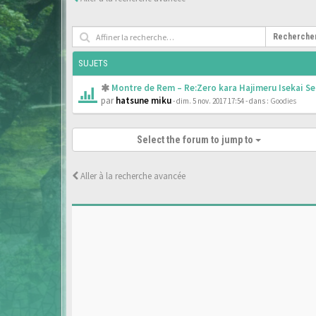
Recherche
SUJETS
Montre de Rem – Re:Zero kara Hajimeru Isekai Se
par
hatsune miku
- dim. 5 nov. 2017 17:54
- dans :
Goodies
Select the forum to jump to
Aller à la recherche avancée