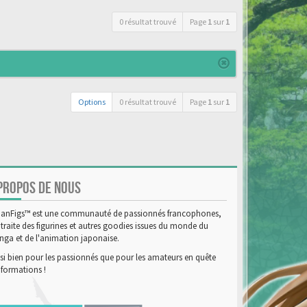
0 résultat trouvé
Page
1
sur
1
Options
0 résultat trouvé
Page
1
sur
1
PROPOS DE NOUS
anFigs™ est une communauté de passionnés francophones,
 traite des figurines et autres goodies issues du monde du
ga et de l'animation japonaise.
si bien pour les passionnés que pour les amateurs en quête
nformations !