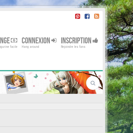
ENGE
CONNEXION
INSCRIPTION
gurine facile
Hang around
Rejoindre les fans