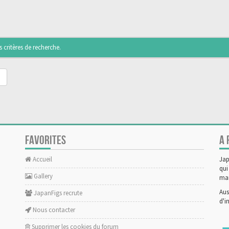
critères de recherche.
FAVORITES
A 
Accueil
Jap
qui
Gallery
man
Aus
JapanFigs recrute
d'i
Nous contacter
Supprimer les cookies du forum