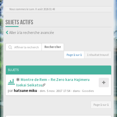
Nous sommes le sam. 8 août 2026 01:48
SUJETS ACTIFS
Aller à la recherche avancée
Rechercher
Page
1
sur
1
1 résultat trouvé
SUJETS
Montre de Rem – Re:Zero kara Hajimeru
Isekai Seikatsu
par
hatsune miku
- dim. 5 nov. 2017 17:54
- dans :
Goodies
Page
1
sur
1