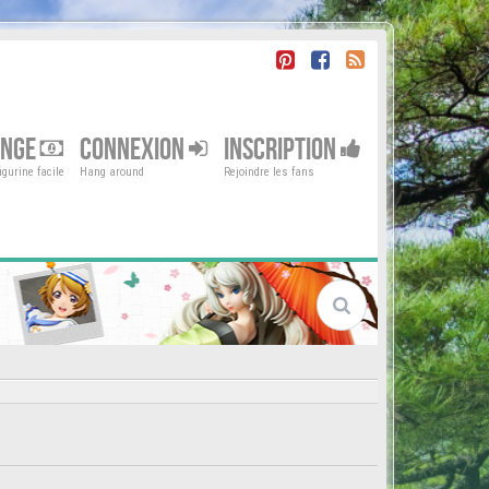
ENGE
CONNEXION
INSCRIPTION
gurine facile
Hang around
Rejoindre les fans