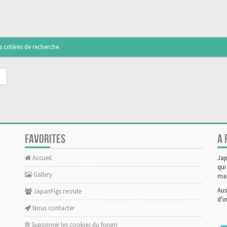
critères de recherche.
FAVORITES
A 
Accueil
Jap
qui
Gallery
man
Aus
JapanFigs recrute
d'i
Nous contacter
Supprimer les cookies du forum