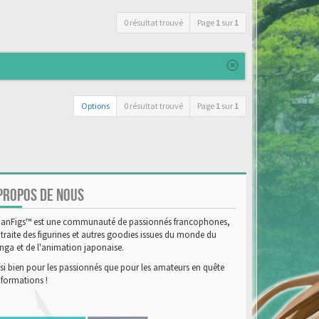
0 résultat trouvé
Page
1
sur
1
Options
0 résultat trouvé
Page
1
sur
1
PROPOS DE NOUS
anFigs™ est une communauté de passionnés francophones,
 traite des figurines et autres goodies issues du monde du
ga et de l'animation japonaise.
si bien pour les passionnés que pour les amateurs en quête
nformations !