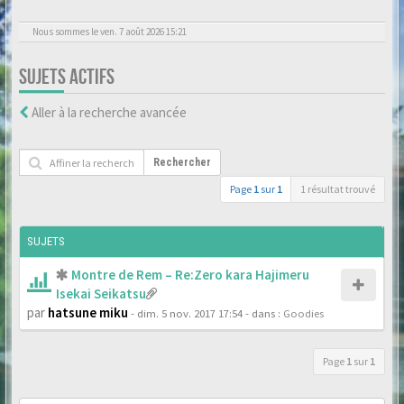
Nous sommes le ven. 7 août 2026 15:21
SUJETS ACTIFS
Aller à la recherche avancée
Rechercher
Page
1
sur
1
1 résultat trouvé
SUJETS
Montre de Rem – Re:Zero kara Hajimeru
Isekai Seikatsu
par
hatsune miku
- dim. 5 nov. 2017 17:54
- dans :
Goodies
Page
1
sur
1