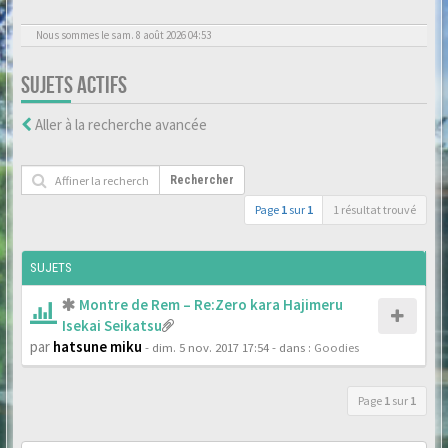
Nous sommes le sam. 8 août 2026 04:53
SUJETS ACTIFS
Aller à la recherche avancée
Rechercher
Page
1
sur
1
1 résultat trouvé
SUJETS
Montre de Rem – Re:Zero kara Hajimeru
Isekai Seikatsu
par
hatsune miku
- dim. 5 nov. 2017 17:54
- dans :
Goodies
Page
1
sur
1