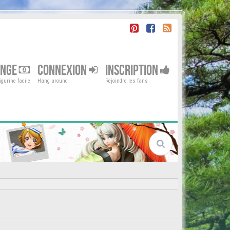
ENGE
CONNEXION
INSCRIPTION
gurine facile
Hang around
Rejoindre les fans