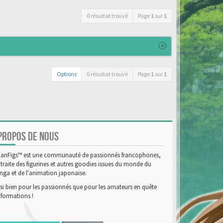
0 résultat trouvé
Page
1
sur
1
Options
0 résultat trouvé
Page
1
sur
1
PROPOS DE NOUS
anFigs™ est une communauté de passionnés francophones,
 traite des figurines et autres goodies issues du monde du
ga et de l'animation japonaise.
si bien pour les passionnés que pour les amateurs en quête
nformations !