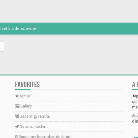
critères de recherche.
FAVORITES
A 
Accueil
Jap
qui
Gallery
man
Aus
JapanFigs recrute
d'i
Nous contacter
Supprimer les cookies du forum