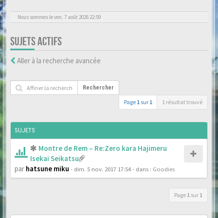
Nous sommes le ven. 7 août 2026 22:59
SUJETS ACTIFS
Aller à la recherche avancée
Rechercher
Page
1
sur
1
1 résultat trouvé
SUJETS
Montre de Rem – Re:Zero kara Hajimeru
Isekai Seikatsu
par
hatsune miku
- dim. 5 nov. 2017 17:54
- dans :
Goodies
Page
1
sur
1